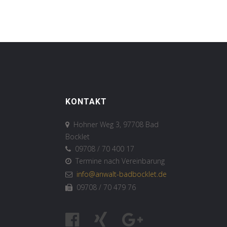
KONTAKT
Hohner Weg 3, 97708 Bad
Bocklet
09708 / 70 400 17
Termine nach Vereinbarung
info@anwalt-badbocklet.de
09708 / 70 479 76