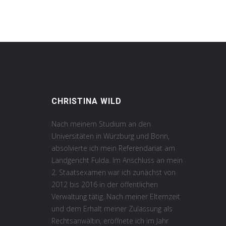
CHRISTINA WILD
Nach meinem Studium an den
Universitäten in Würzburg und Bonn,
absolvierte ich mein Referendariat am
Landgericht Fulda. Im Anschluss an mein
2. Staatsexamen war ich zunächst von
2012 bis 2016 in der öffentlichen
Verwaltung tätig. Nach meiner Elternzeit
und dem Erhalt meiner Zulassung als
Rechtsanwältin, eröffnete ich im Jahr