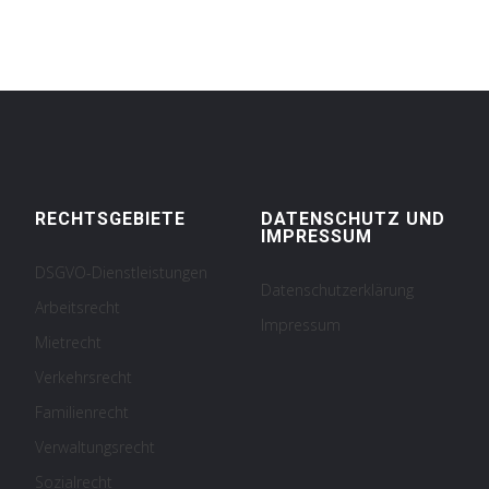
RECHTSGEBIETE
DATENSCHUTZ UND
IMPRESSUM
DSGVO-Dienstleistungen
Datenschutzerklärung
Arbeitsrecht
Impressum
Mietrecht
Verkehrsrecht
Familienrecht
Verwaltungsrecht
Sozialrecht