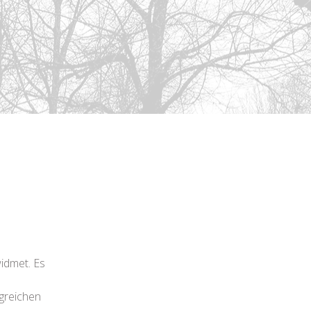
widmet. Es
greichen